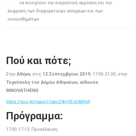
· να ενισχύουν την ενεργητική ακρόαση και την
έκφραση των διαφορετικών απόψεων και των
συναισθημάτων
Πού και πότε;
Στην
Αθήνα
, στις
12 Σεπτεμβρίου 2019
, 17:00-21:00, στην
Τεχνόπολη του Δήμου Αθηναίων, αίθουσα
ΙΝΝΟVATHENS
https://goo.gl/maps/r1apo24mVEv6XkRg9
Πρόγραμμα:
17:00-17:15: Προσέλευση