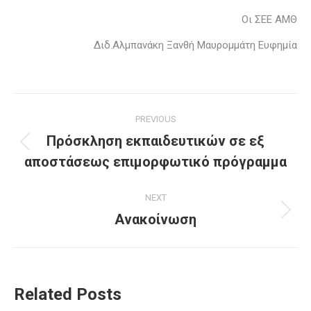
Οι ΣΕΕ ΑΜΘ
Διδ.Αλμπανάκη Ξανθή Μαυρομμάτη Ευφημία
Post
PREVIOUS
navigation
Πρόσκληση εκπαιδευτικών σε εξ
Previous
αποστάσεως επιμορφωτικό πρόγραμμα
post:
NEXT
Ανακοίνωση
Next
post:
Related Posts