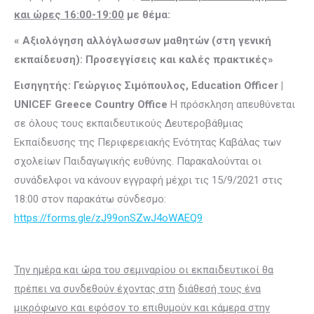
και ώρες 16:00-19:00
με θέμα:
«
Αξιολόγηση αλλόγλωσσων μαθητών (στη γενική
εκπαίδευση): Προσεγγίσεις και καλές πρακτικές
»
Εισηγητής: Γεώργιος Σιμόπουλος,
Education
Officer
|
UNICEF
Greece
Country
Office
Η πρόσκληση απευθύνεται
σε όλους τους εκπαιδευτικούς Δευτεροβάθμιας
Εκπαίδευσης της Περιφερειακής Ενότητας Καβάλας των
σχολείων Παιδαγωγικής ευθύνης. Παρακαλούνται οι
συνάδελφοι να κάνουν εγγραφή μέχρι τις 15/9/2021 στις
18:00 στον παρακάτω σύνδεσμο:
https
://
forms
.
gle
/
zJ
99
onSZwJ
4
oWAEQ
9
Την ημέρα και ώρα του σεμιναρίου οι εκπαιδευτικοί θα
πρέπει να συνδεθούν έχοντας στη
διάθεσή τους ένα
μικρόφωνο και εφόσον το επιθυμούν και κάμερα στην