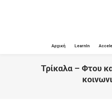
Αρχική
Le
Αρχική
LearnIn
Accele
Τρίκαλα – Φτου κ
κοινων