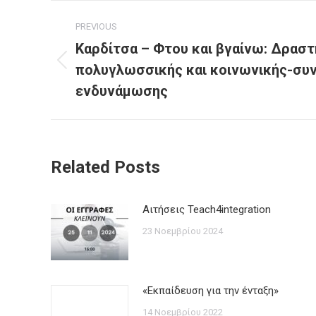
Post
PREVIOUS
navigation
Καρδίτσα – Φτου και βγαίνω: Δρασ
πολυγλωσσικής και κοινωνικής-συ
Previous
post:
ενδυνάμωσης
Related Posts
Αιτήσεις Teach4integration
23 Νοεμβρίου 2024
«Εκπαίδευση για την ένταξη»
14 Νοεμβρίου 2022