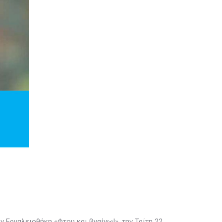
 Εργαλειοθήκη «Φτου και βγαίνω!», την Τρίτη 22