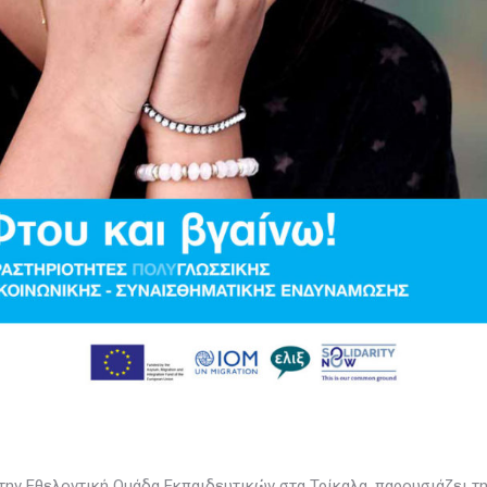
την Εθελοντική Ομάδα Εκπαιδευτικών στα Τρίκαλα, παρουσιάζει την